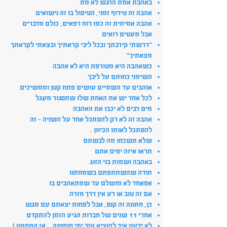
באהבת אמת הרגש לא מת
אהבה זה טירוף זמני, הטיפול בו זה נישואים
אהבה אמיתית זה כמו רוח רפאים, כולם מדברים
אבל מעטים רואים
"דרשתי קירבתך ובכל ליבי קראתיך ובצאתי לקראתך
מצאתיך"
כשאהבה היא מטורפת היא לא אהבה
השימני כחותם על ליבך
אוהבים עד השמיים עושים פתח קטן וממשיכים
לכל אחד יש את האחת שלו שתסגור מעגל
מים רבים לא יכבו את האהבה
אהבה זה לא רק להסתכל אחד על השניה – זה
להסתכל לאותו הכיוון .
שלא תשכחו מה לבשתם
תראו איזה יפים אתם
באהבה ושמות בני הזוג
תודה שהשתתפתם בשמחתנו
אפאחד לא מושלם עד שמתאהבים בו
אם זה טוב או רע אין דרך חזרה
כן, חתונה זה קנס, אבל לפחות יצאתם עם מגנט
אחרי 11 שנים של חברות הגיע הזמן להתקדם
לא ידענו איך להוציא עוד ימי חופשה … אז התחתנו !