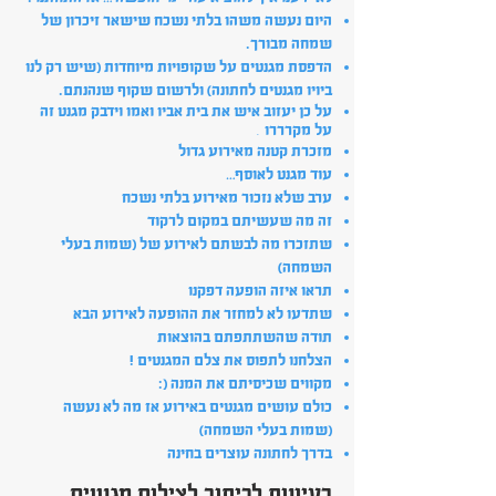
היום נעשה משהו בלתי נשכח שישאר זיכרון של
שמחה מבורך.
הדפסת מגנטים על שקופויות מיוחדות (שיש רק לנו
ביויו מגנטים לחתונה) ולרשום שקוף שנהנתם.
על כן יעזוב איש את בית אביו ואמו וידבק מגנט זה
.
על מקרררו
מזכרת קטנה מאירוע גדול
עוד מגנט לאוסף…
ערב שלא נזכור מאירוע בלתי נשכח
זה מה שעשיתם במקום לרקוד
שתזכרו מה לבשתם לאירוע של (שמות בעלי
השמחה)
תראו איזה הופעה דפקנו
שתדעו לא למחזר את ההופעה לאירוע הבא
תודה שהשתתפתם בהוצאות
הצלחנו לתפוס את צלם המגנטים !
מקווים שכיסיתם את המנה (:
כולם עושים מגנטים באירוע אז מה לא נעשה
(שמות בעלי השמחה)
בדרך לחתונה עוצרים בחינה
רעיונות לכיתוב לצילום מגנטים